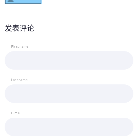
发表评论
First name
Last name
E-mail