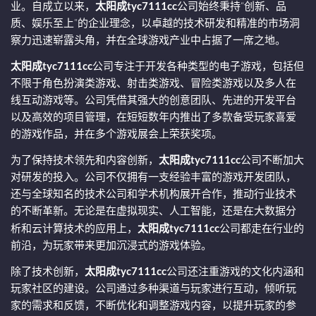
业。自成立以来，
太阳成tyc7111cc
公司始终秉持“创新、品
质、娱乐至上”的企业理念，以卓越的技术研发和精准的市场洞
察力迅速崭露头角，并在全球游戏产业中占据了一席之地。
太阳成tyc7111cc
公司专注于开发各种类型的电子游戏，包括但
不限于角色扮演类游戏、射击类游戏、冒险类游戏以及多人在
线互动游戏等。公司凭借其强大的创意团队、先进的开发平台
以及高效的项目管理，在短短数年内推出了多款备受玩家喜爱
的游戏作品，并在多个游戏展会上荣获奖项。
为了保持技术领先和内容创新，
太阳成tyc7111cc
公司不断加大
对研发的投入。公司不仅拥有一支经验丰富的游戏开发团队，
还与全球知名的技术公司和学术机构展开合作，推动行业技术
的不断革新。无论是在虚拟现实、人工智能，还是在大数据分
析和云计算技术的应用上，
太阳成tyc7111cc
公司都走在行业的
前沿，为玩家带来更加沉浸式的游戏体验。
除了技术创新，
太阳成tyc7111cc
公司还注重游戏的文化内涵和
玩家社区的建设。公司通过多种渠道与玩家进行互动，倾听玩
家的需求和反馈，不断优化和调整游戏内容，以提升玩家的参