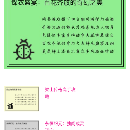
梁山传奇高手攻
略
永恒纪元：独闯戒灵